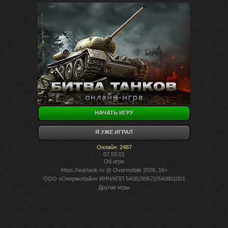
НАЧАТЬ ИГРУ
Я УЖЕ ИГРАЛ
Онлайн
:
2487
07:55:01
Об игре
https://wartank.ru
@ Overmobile 2026, 16+
ООО «Овермобайл» ИНН/КПП 5408290672/540801001
Другие игры