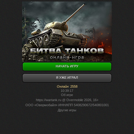
НАЧАТЬ ИГРУ
Я УЖЕ ИГРАЛ
Онлайн
:
2558
10:39:17
Об игре
https://wartank.ru
@ Overmobile 2026, 16+
ООО «Овермобайл» ИНН/КПП 5408290672/540801001
Другие игры