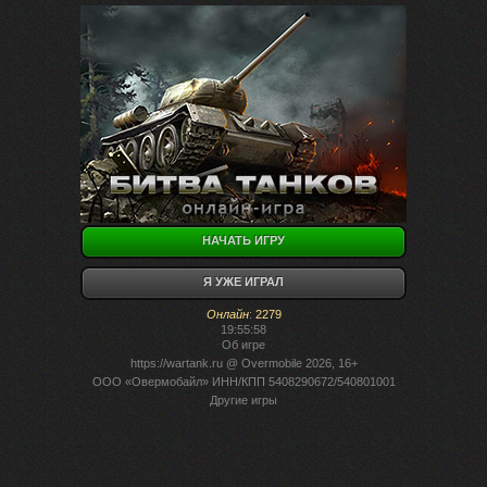
НАЧАТЬ ИГРУ
Я УЖЕ ИГРАЛ
Онлайн
:
2279
19:55:58
Об игре
https://wartank.ru
@ Overmobile 2026, 16+
ООО «Овермобайл» ИНН/КПП 5408290672/540801001
Другие игры