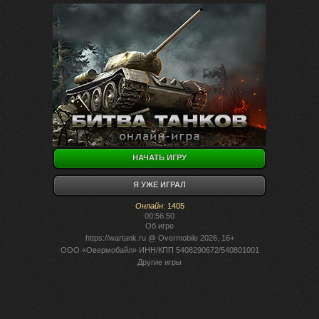
НАЧАТЬ ИГРУ
Я УЖЕ ИГРАЛ
Онлайн
:
1405
00:56:50
Об игре
https://wartank.ru
@ Overmobile 2026, 16+
ООО «Овермобайл» ИНН/КПП 5408290672/540801001
Другие игры