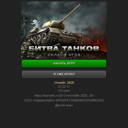
НАЧАТЬ ИГРУ
Я УЖЕ ИГРАЛ
Онлайн
:
2626
07:12:17
Об игре
https://wartank.ru
@ Overmobile 2026, 16+
ООО «Овермобайл» ИНН/КПП 5408290672/540801001
Другие игры