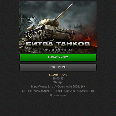
НАЧАТЬ ИГРУ
Я УЖЕ ИГРАЛ
Онлайн
:
2649
18:00:37
Об игре
https://wartank.ru
@ Overmobile 2026, 16+
ООО «Овермобайл» ИНН/КПП 5408290672/540801001
Другие игры