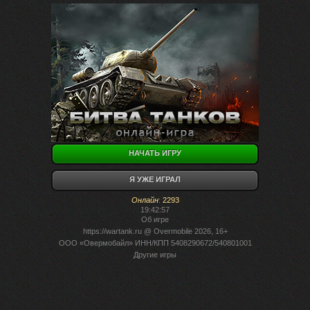
НАЧАТЬ ИГРУ
Я УЖЕ ИГРАЛ
Онлайн
:
2293
19:42:57
Об игре
https://wartank.ru
@ Overmobile 2026, 16+
ООО «Овермобайл» ИНН/КПП 5408290672/540801001
Другие игры