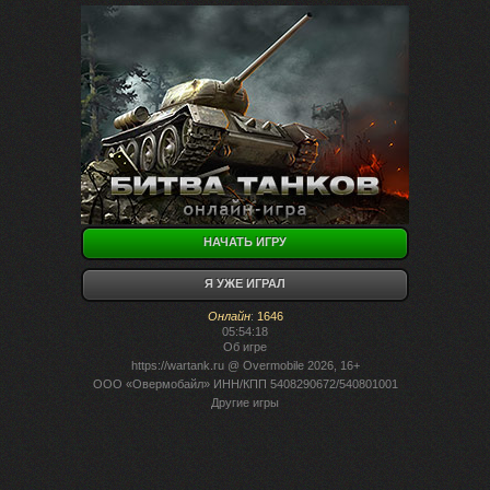
НАЧАТЬ ИГРУ
Я УЖЕ ИГРАЛ
Онлайн
:
1646
05:54:18
Об игре
https://wartank.ru
@ Overmobile 2026, 16+
ООО «Овермобайл» ИНН/КПП 5408290672/540801001
Другие игры