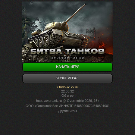
НАЧАТЬ ИГРУ
Я УЖЕ ИГРАЛ
Онлайн
:
2776
22:55:32
Об игре
https://wartank.ru
@ Overmobile 2026, 16+
ООО «Овермобайл» ИНН/КПП 5408290672/540801001
Другие игры