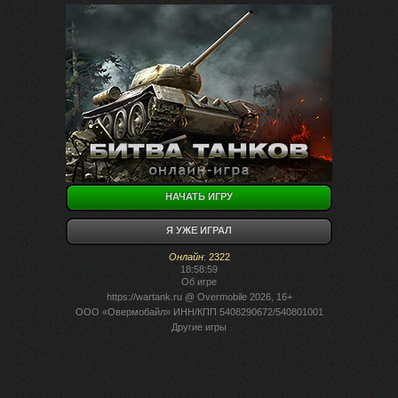
НАЧАТЬ ИГРУ
Я УЖЕ ИГРАЛ
Онлайн
:
2322
18:58:59
Об игре
https://wartank.ru
@ Overmobile 2026, 16+
ООО «Овермобайл» ИНН/КПП 5408290672/540801001
Другие игры