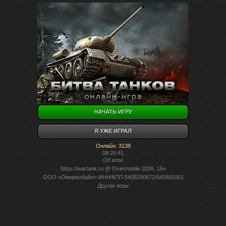
НАЧАТЬ ИГРУ
Я УЖЕ ИГРАЛ
Онлайн
:
3138
08:26:41
Об игре
https://wartank.ru
@ Overmobile 2026, 16+
ООО «Овермобайл» ИНН/КПП 5408290672/540801001
Другие игры