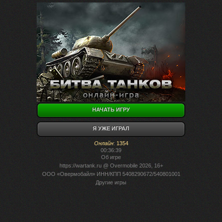
НАЧАТЬ ИГРУ
Я УЖЕ ИГРАЛ
Онлайн
:
1354
00:36:39
Об игре
https://wartank.ru
@ Overmobile 2026, 16+
ООО «Овермобайл» ИНН/КПП 5408290672/540801001
Другие игры