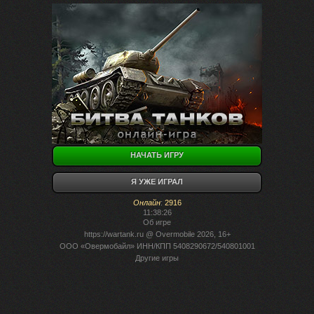
НАЧАТЬ ИГРУ
Я УЖЕ ИГРАЛ
Онлайн
:
2916
11:38:26
Об игре
https://wartank.ru
@ Overmobile 2026, 16+
ООО «Овермобайл» ИНН/КПП 5408290672/540801001
Другие игры