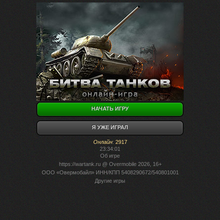
НАЧАТЬ ИГРУ
Я УЖЕ ИГРАЛ
Онлайн
:
2917
23:34:01
Об игре
https://wartank.ru
@ Overmobile 2026, 16+
ООО «Овермобайл» ИНН/КПП 5408290672/540801001
Другие игры