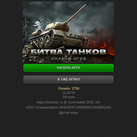
НАЧАТЬ ИГРУ
Я УЖЕ ИГРАЛ
Онлайн
:
2756
11:05:53
Об игре
https://wartank.ru
@ Overmobile 2026, 16+
ООО «Овермобайл» ИНН/КПП 5408290672/540801001
Другие игры