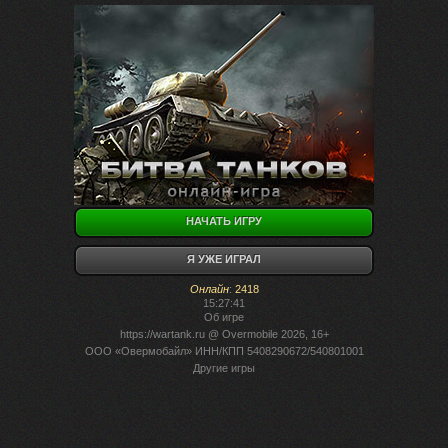
НАЧАТЬ ИГРУ
Я УЖЕ ИГРАЛ
Онлайн
:
2418
15:27:41
Об игре
https://wartank.ru
@ Overmobile 2026, 16+
ООО «Овермобайл» ИНН/КПП 5408290672/540801001
Другие игры