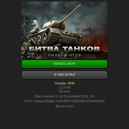
НАЧАТЬ ИГРУ
Я УЖЕ ИГРАЛ
Онлайн
:
2939
11:19:46
Об игре
https://wartank.ru
@ Overmobile 2026, 16+
ООО «Овермобайл» ИНН/КПП 5408290672/540801001
Другие игры