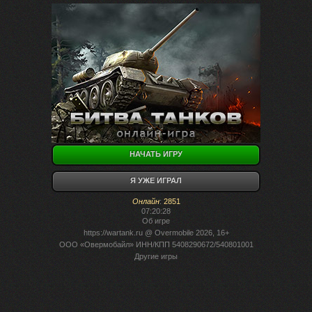
НАЧАТЬ ИГРУ
Я УЖЕ ИГРАЛ
Онлайн
:
2851
07:20:28
Об игре
https://wartank.ru
@ Overmobile 2026, 16+
ООО «Овермобайл» ИНН/КПП 5408290672/540801001
Другие игры