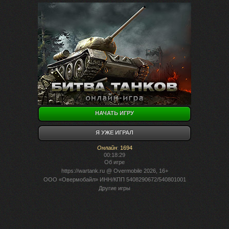
НАЧАТЬ ИГРУ
Я УЖЕ ИГРАЛ
Онлайн
:
1694
00:18:29
Об игре
https://wartank.ru
@ Overmobile 2026, 16+
ООО «Овермобайл» ИНН/КПП 5408290672/540801001
Другие игры