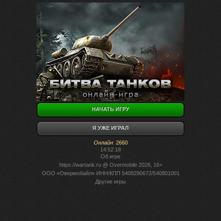
НАЧАТЬ ИГРУ
Я УЖЕ ИГРАЛ
Онлайн
:
2660
14:52:18
Об игре
https://wartank.ru
@ Overmobile 2026, 16+
ООО «Овермобайл» ИНН/КПП 5408290672/540801001
Другие игры