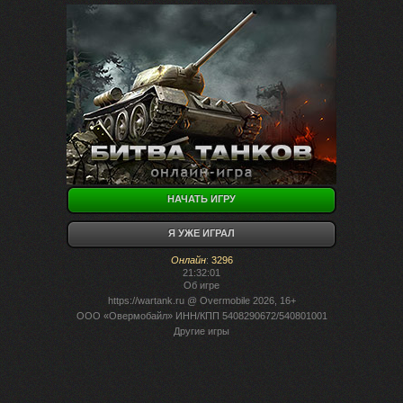
НАЧАТЬ ИГРУ
Я УЖЕ ИГРАЛ
Онлайн
:
3296
21:32:01
Об игре
https://wartank.ru
@ Overmobile 2026, 16+
ООО «Овермобайл» ИНН/КПП 5408290672/540801001
Другие игры