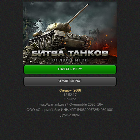
НАЧАТЬ ИГРУ
Я УЖЕ ИГРАЛ
Онлайн
:
2666
12:52:17
Об игре
https://wartank.ru
@ Overmobile 2026, 16+
ООО «Овермобайл» ИНН/КПП 5408290672/540801001
Другие игры