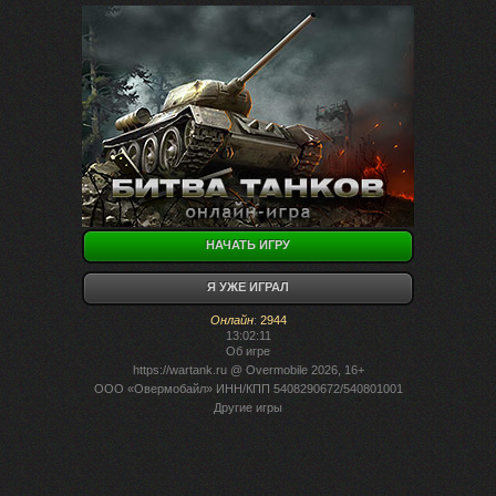
НАЧАТЬ ИГРУ
Я УЖЕ ИГРАЛ
Онлайн
:
2944
13:02:11
Об игре
https://wartank.ru
@ Overmobile 2026, 16+
ООО «Овермобайл» ИНН/КПП 5408290672/540801001
Другие игры