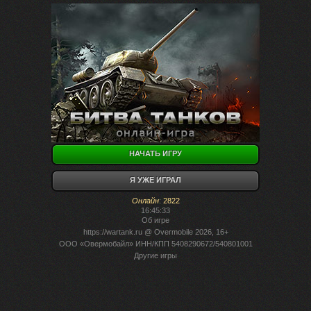
НАЧАТЬ ИГРУ
Я УЖЕ ИГРАЛ
Онлайн
:
2822
16:45:33
Об игре
https://wartank.ru
@ Overmobile 2026, 16+
ООО «Овермобайл» ИНН/КПП 5408290672/540801001
Другие игры