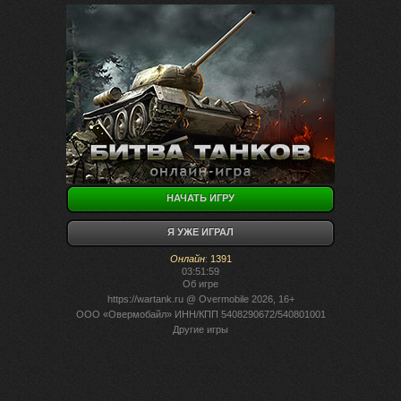
НАЧАТЬ ИГРУ
Я УЖЕ ИГРАЛ
Онлайн
:
1391
03:51:59
Об игре
https://wartank.ru
@ Overmobile 2026, 16+
ООО «Овермобайл» ИНН/КПП 5408290672/540801001
Другие игры