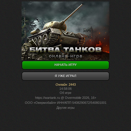
НАЧАТЬ ИГРУ
Я УЖЕ ИГРАЛ
Онлайн
:
2443
14:58:06
Об игре
https://wartank.ru
@ Overmobile 2026, 16+
ООО «Овермобайл» ИНН/КПП 5408290672/540801001
Другие игры