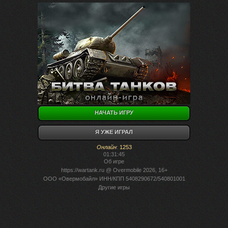
НАЧАТЬ ИГРУ
Я УЖЕ ИГРАЛ
Онлайн
:
1253
01:31:45
Об игре
https://wartank.ru
@ Overmobile 2026, 16+
ООО «Овермобайл» ИНН/КПП 5408290672/540801001
Другие игры