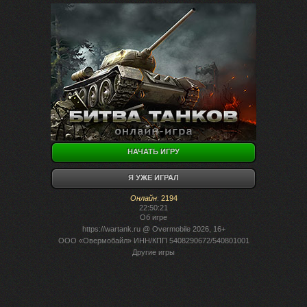
НАЧАТЬ ИГРУ
Я УЖЕ ИГРАЛ
Онлайн
:
2194
22:50:21
Об игре
https://wartank.ru
@ Overmobile 2026, 16+
ООО «Овермобайл» ИНН/КПП 5408290672/540801001
Другие игры