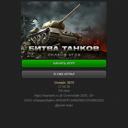
НАЧАТЬ ИГРУ
Я УЖЕ ИГРАЛ
Онлайн
:
3570
17:56:35
Об игре
https://wartank.ru
@ Overmobile 2026, 16+
ООО «Овермобайл» ИНН/КПП 5408290672/540801001
Другие игры