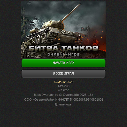
НАЧАТЬ ИГРУ
Я УЖЕ ИГРАЛ
Онлайн
:
2529
13:44:48
Об игре
https://wartank.ru
@ Overmobile 2026, 16+
ООО «Овермобайл» ИНН/КПП 5408290672/540801001
Другие игры