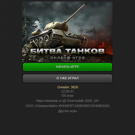
НАЧАТЬ ИГРУ
Я УЖЕ ИГРАЛ
Онлайн
:
3626
12:05:47
Об игре
https://wartank.ru
@ Overmobile 2026, 16+
ООО «Овермобайл» ИНН/КПП 5408290672/540801001
Другие игры