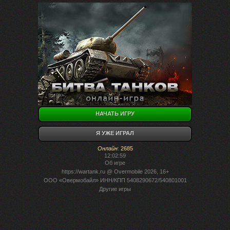
НАЧАТЬ ИГРУ
Я УЖЕ ИГРАЛ
Онлайн
:
2685
12:02:59
Об игре
https://wartank.ru
@ Overmobile 2026, 16+
ООО «Овермобайл» ИНН/КПП 5408290672/540801001
Другие игры