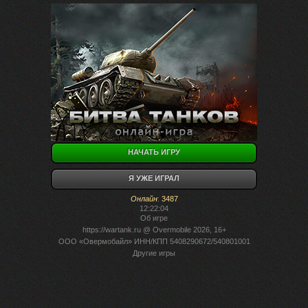
НАЧАТЬ ИГРУ
Я УЖЕ ИГРАЛ
Онлайн
:
3487
12:22:04
Об игре
https://wartank.ru
@ Overmobile 2026, 16+
ООО «Овермобайл» ИНН/КПП 5408290672/540801001
Другие игры