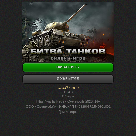
НАЧАТЬ ИГРУ
Я УЖЕ ИГРАЛ
Онлайн
:
2979
11:14:38
Об игре
https://wartank.ru
@ Overmobile 2026, 16+
ООО «Овермобайл» ИНН/КПП 5408290672/540801001
Другие игры