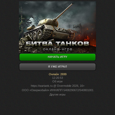
НАЧАТЬ ИГРУ
Я УЖЕ ИГРАЛ
Онлайн
:
2699
12:26:53
Об игре
https://wartank.ru
@ Overmobile 2026, 16+
ООО «Овермобайл» ИНН/КПП 5408290672/540801001
Другие игры