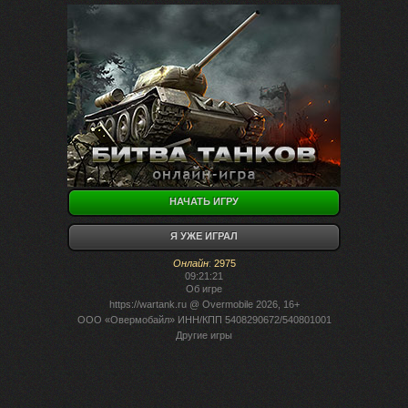
НАЧАТЬ ИГРУ
Я УЖЕ ИГРАЛ
Онлайн
:
2975
09:21:21
Об игре
https://wartank.ru
@ Overmobile 2026, 16+
ООО «Овермобайл» ИНН/КПП 5408290672/540801001
Другие игры