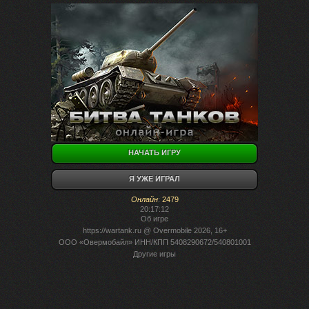
НАЧАТЬ ИГРУ
Я УЖЕ ИГРАЛ
Онлайн
:
2479
20:17:12
Об игре
https://wartank.ru
@ Overmobile 2026, 16+
ООО «Овермобайл» ИНН/КПП 5408290672/540801001
Другие игры