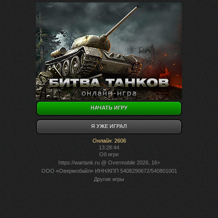
НАЧАТЬ ИГРУ
Я УЖЕ ИГРАЛ
Онлайн
:
2606
13:28:44
Об игре
https://wartank.ru
@ Overmobile 2026, 16+
ООО «Овермобайл» ИНН/КПП 5408290672/540801001
Другие игры