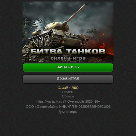
НАЧАТЬ ИГРУ
Я УЖЕ ИГРАЛ
Онлайн
:
2902
17:58:43
Об игре
https://wartank.ru
@ Overmobile 2026, 16+
ООО «Овермобайл» ИНН/КПП 5408290672/540801001
Другие игры