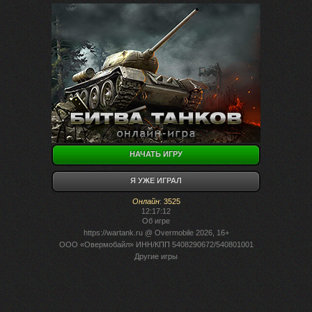
НАЧАТЬ ИГРУ
Я УЖЕ ИГРАЛ
Онлайн
:
3525
12:17:12
Об игре
https://wartank.ru
@ Overmobile 2026, 16+
ООО «Овермобайл» ИНН/КПП 5408290672/540801001
Другие игры