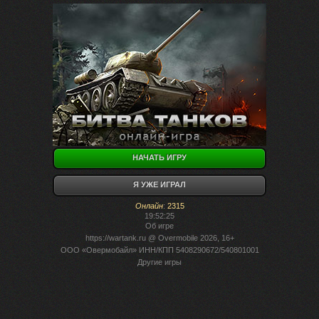
НАЧАТЬ ИГРУ
Я УЖЕ ИГРАЛ
Онлайн
:
2315
19:52:25
Об игре
https://wartank.ru
@ Overmobile 2026, 16+
ООО «Овермобайл» ИНН/КПП 5408290672/540801001
Другие игры