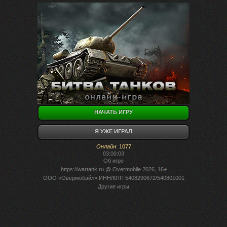
НАЧАТЬ ИГРУ
Я УЖЕ ИГРАЛ
Онлайн
:
1077
03:00:03
Об игре
https://wartank.ru
@ Overmobile 2026, 16+
ООО «Овермобайл» ИНН/КПП 5408290672/540801001
Другие игры