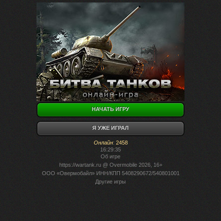
НАЧАТЬ ИГРУ
Я УЖЕ ИГРАЛ
Онлайн
:
2458
16:29:35
Об игре
https://wartank.ru
@ Overmobile 2026, 16+
ООО «Овермобайл» ИНН/КПП 5408290672/540801001
Другие игры