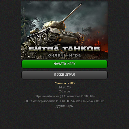
НАЧАТЬ ИГРУ
Я УЖЕ ИГРАЛ
Онлайн
:
2785
14:20:20
Об игре
https://wartank.ru
@ Overmobile 2026, 16+
ООО «Овермобайл» ИНН/КПП 5408290672/540801001
Другие игры