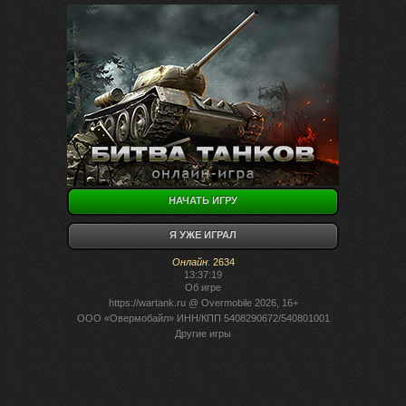
НАЧАТЬ ИГРУ
Я УЖЕ ИГРАЛ
Онлайн
:
2634
13:37:19
Об игре
https://wartank.ru
@ Overmobile 2026, 16+
ООО «Овермобайл» ИНН/КПП 5408290672/540801001
Другие игры