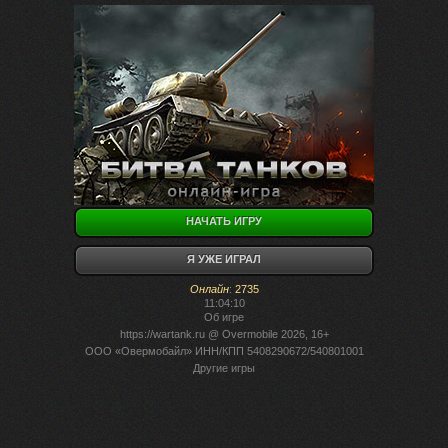
НАЧАТЬ ИГРУ
Я УЖЕ ИГРАЛ
Онлайн
:
2735
11:04:10
Об игре
https://wartank.ru
@ Overmobile 2026, 16+
ООО «Овермобайл» ИНН/КПП 5408290672/540801001
Другие игры