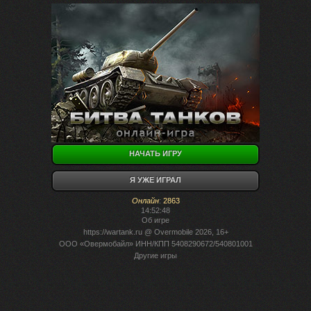
НАЧАТЬ ИГРУ
Я УЖЕ ИГРАЛ
Онлайн
:
2863
14:52:48
Об игре
https://wartank.ru
@ Overmobile 2026, 16+
ООО «Овермобайл» ИНН/КПП 5408290672/540801001
Другие игры