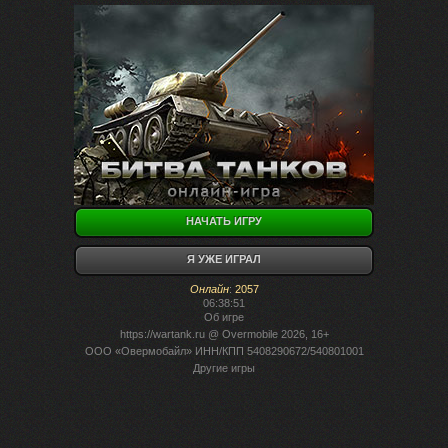
НАЧАТЬ ИГРУ
Я УЖЕ ИГРАЛ
Онлайн
:
2057
06:38:51
Об игре
https://wartank.ru
@ Overmobile 2026, 16+
ООО «Овермобайл» ИНН/КПП 5408290672/540801001
Другие игры