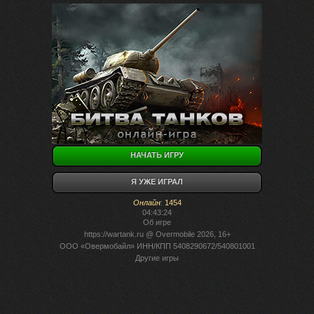
НАЧАТЬ ИГРУ
Я УЖЕ ИГРАЛ
Онлайн
:
1454
04:43:24
Об игре
https://wartank.ru
@ Overmobile 2026, 16+
ООО «Овермобайл» ИНН/КПП 5408290672/540801001
Другие игры