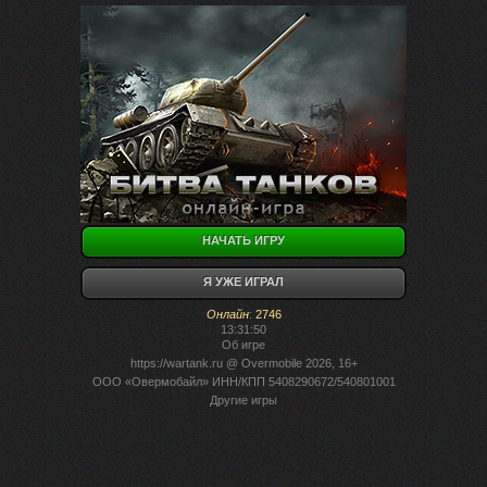
НАЧАТЬ ИГРУ
Я УЖЕ ИГРАЛ
Онлайн
:
2746
13:31:50
Об игре
https://wartank.ru
@ Overmobile 2026, 16+
ООО «Овермобайл» ИНН/КПП 5408290672/540801001
Другие игры